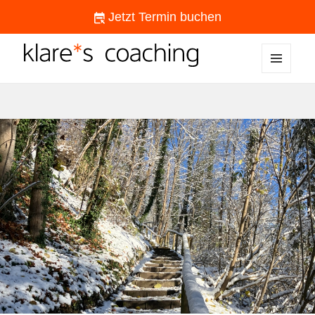
Jetzt Termin buchen
MENÜ
klare*s coaching
UND
WIDGETS
NEWS,
BLOG
+
WORKSHOPS