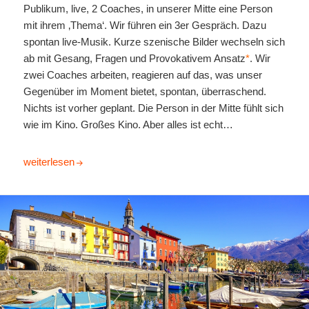
Publikum, live, 2 Coaches, in unserer Mitte eine Person
mit ihrem ‚Thema‘. Wir führen ein 3er Gespräch. Dazu
spontan live-Musik. Kurze szenische Bilder wechseln sich
ab mit Gesang, Fragen und Provokativem Ansatz
*
. Wir
zwei Coaches arbeiten, reagieren auf das, was unser
Gegenüber im Moment bietet, spontan, überraschend.
Nichts ist vorher geplant. Die Person in der Mitte fühlt sich
wie im Kino. Großes Kino. Aber alles ist echt…
Humor und Provokation im Coaching. Friday Night Live!
weiterlesen