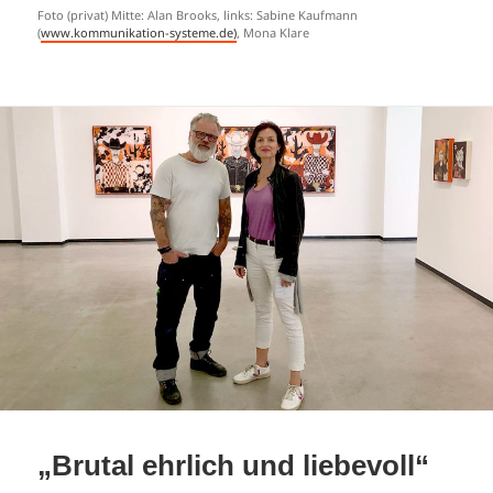
Foto (privat) Mitte: Alan Brooks, links: Sabine Kaufmann
(
www.kommunikation-systeme.de)
, Mona Klare
„Brutal ehrlich und liebevoll“