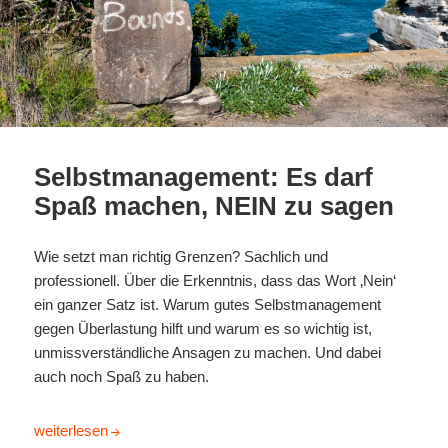
Selbstmanagement: Es darf
Spaß machen, NEIN zu sagen
W
ie setzt man richtig Grenzen? Sachlich und
professionell. Über die Erkenntnis, dass das Wort ‚Nein‘
ein ganzer Satz ist. Warum gutes Selbstmanagement
gegen Überlastung hilft und warum es so wichtig ist,
unmissverständliche Ansagen zu machen. Und dabei
auch noch Spaß zu haben.
Selbstmanagement: Es darf Spaß machen, NEIN zu sagen
weiterlesen