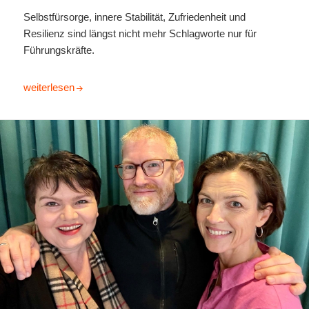
Selbstfürsorge, innere Stabilität, Zufriedenheit und
Resilienz sind längst nicht mehr Schlagworte nur für
Führungskräfte.
Ich, zufrieden in Sicherheit, inmitten anstrengender Unplanbarke
weiterlesen