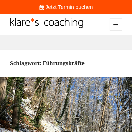
Jetzt Termin buchen
MENÜ
klare*s coaching
UND
WIDGETS
Schlagwort:
Führungskräfte