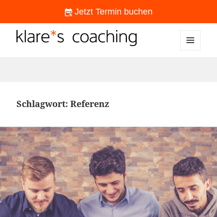
Jetzt Termin buchen
MENÜ
klare*s coaching
UND
WIDGETS
Schlagwort:
Referenz