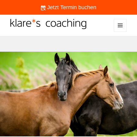
Jetzt Termin buchen
MENÜ
klare*s coaching
UND
WIDGETS