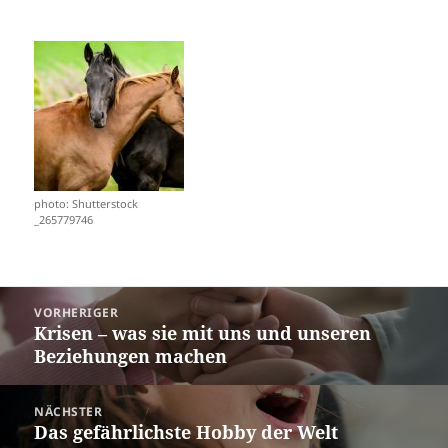
photo: Shutterstock
_265779746
Beitragsnavigation
VORHERIGER
Krisen – was sie mit uns und unseren
Vorheriger
Beziehungen machen
Beitrag:
NÄCHSTER
Das gefährlichste Hobby der Welt
Nächster