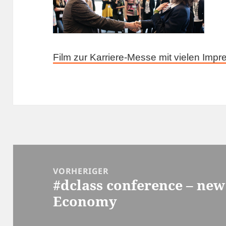
Film zur Karriere-Messe mit vielen Impre
Beitragsnavigation
VORHERIGER
#dclass conference – new
Vorheriger
Economy
Beitrag: