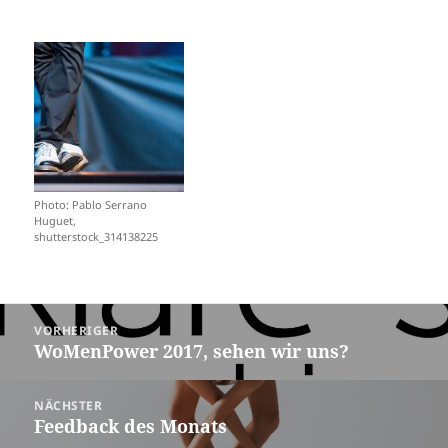
Photo: Pablo Serrano
Huguet,
shutterstock_314138225
Beitragsnavigation
VORHERIGER
WoMenPower 2017, sehen wir uns?
Vorheriger
Beitrag:
NÄCHSTER
Feedback des Monats
Nächster